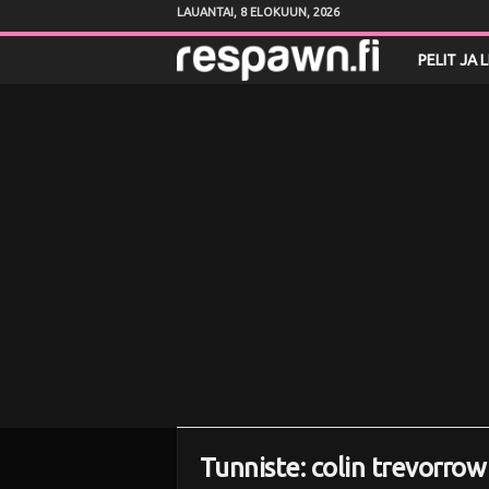
LAUANTAI, 8 ELOKUUN, 2026
R
PELIT JA 
e
s
p
a
w
n
.
f
Tunniste: colin trevorrow