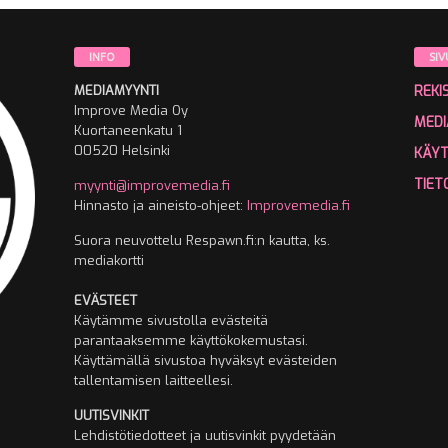
INFO
SIV
MEDIAMYYNTI
REKI
Improve Media Oy
MEDI
Kuortaneenkatu 1
00520 Helsinki
KÄY
TIET
myynti@improvemedia.fi
Hinnasto ja aineisto-ohjeet:
Improvemedia.fi
Suora neuvottelu Respawn.fi:n kautta, ks.
mediakortti
EVÄSTEET
Käytämme sivustolla evästeitä
parantaaksemme käyttökokemustasi.
Käyttämällä sivustoa hyväksyt evästeiden
tallentamisen laitteellesi.
UUTISVINKIT
Lehdistötiedotteet ja uutisvinkit pyydetään