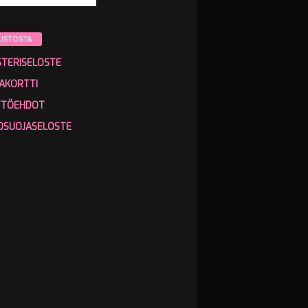
USTOSTA
STERISELOSTE
AKORTTI
TTÖEHDOT
OSUOJASELOSTE