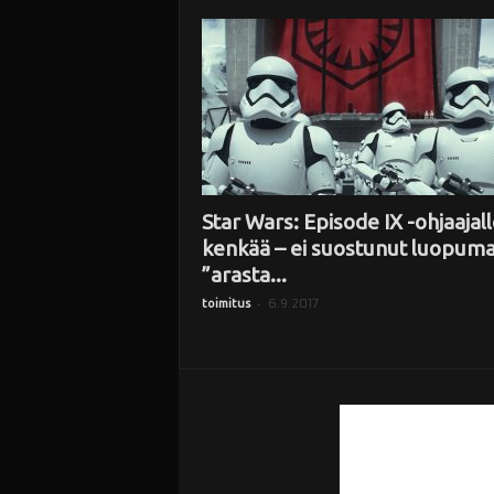
i
Star Wars: Episode IX -ohjaajal
kenkää – ei suostunut luopum
”arasta...
-
6.9.2017
toimitus