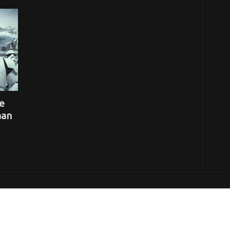
le
aan