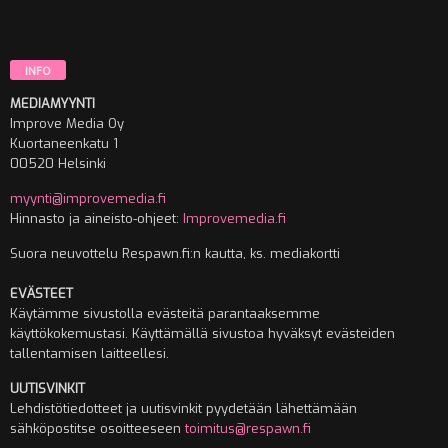
INFO
MEDIAMYYNTI
Improve Media Oy
Kuortaneenkatu 1
00520 Helsinki
myynti@improvemedia.fi
Hinnasto ja aineisto-ohjeet:
Improvemedia.fi
Suora neuvottelu Respawn.fi:n kautta, ks. mediakortti
EVÄSTEET
Käytämme sivustolla evästeitä parantaaksemme
käyttökokemustasi. Käyttämällä sivustoa hyväksyt evästeiden
tallentamisen laitteellesi.
UUTISVINKIT
Lehdistötiedotteet ja uutisvinkit pyydetään lähettämään
sähköpostitse osoitteeseen
toimitus@respawn.fi