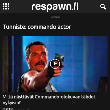
MAINOS
R
Tunniste: commando actor
e
s
p
a
w
n
.
Miltä näyttävät Commando-elokuvan tähdet
nykyisin?
f
-
14.9.2020
toimitus