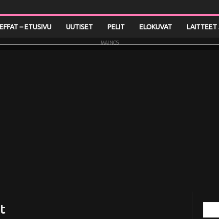
LEFFAT – ETUSIVU
UUTISET
PELIT
ELOKUVAT
LAITTEET 
MAINOS
t