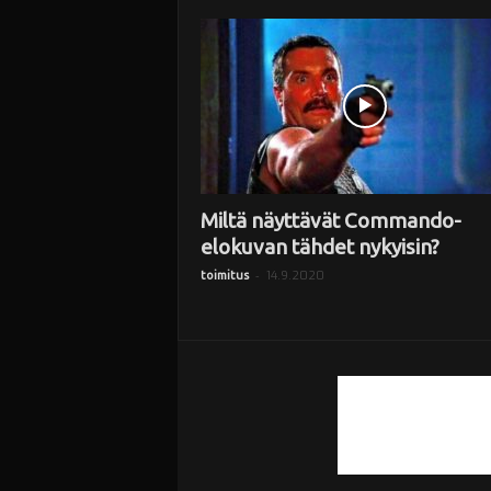
i
Miltä näyttävät Commando-
elokuvan tähdet nykyisin?
-
14.9.2020
toimitus