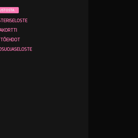
USTOSTA
STERISELOSTE
AKORTTI
TTÖEHDOT
OSUOJASELOSTE