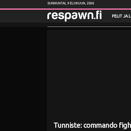
SUNNUNTAI, 9 ELOKUUN, 2026
R
PELIT JA 
e
s
p
a
w
n
.
f
Tunniste: commando figh