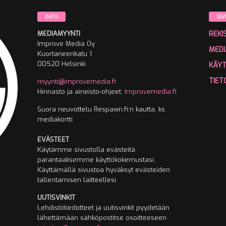
INFO
SIV
MEDIAMYYNTI
REKI
Improve Media Oy
MEDI
Kuortaneenkatu 1
00520 Helsinki
KÄY
TIET
myynti@improvemedia.fi
Hinnasto ja aineisto-ohjeet:
Improvemedia.fi
Suora neuvottelu Respawn.fi:n kautta, ks.
mediakortti
EVÄSTEET
Käytämme sivustolla evästeitä
parantaaksemme käyttökokemustasi.
Käyttämällä sivustoa hyväksyt evästeiden
tallentamisen laitteellesi.
UUTISVINKIT
Lehdistötiedotteet ja uutisvinkit pyydetään
lähettämään sähköpostitse osoitteeseen