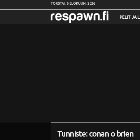
TORSTAI, 6 ELOKUUN, 2026
R
PELIT JA 
e
s
p
a
w
n
.
f
Tunniste: conan o brien