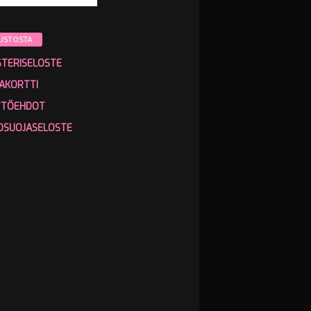
USTOSTA
STERISELOSTE
AKORTTI
TTÖEHDOT
OSUOJASELOSTE