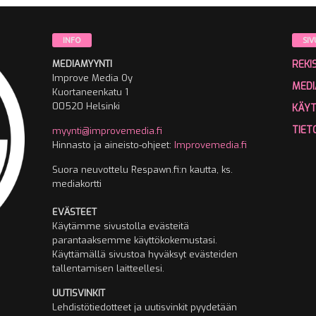
INFO
SIV
MEDIAMYYNTI
REKI
Improve Media Oy
MEDI
Kuortaneenkatu 1
00520 Helsinki
KÄY
TIET
myynti@improvemedia.fi
Hinnasto ja aineisto-ohjeet:
Improvemedia.fi
Suora neuvottelu Respawn.fi:n kautta, ks.
mediakortti
EVÄSTEET
Käytämme sivustolla evästeitä
parantaaksemme käyttökokemustasi.
Käyttämällä sivustoa hyväksyt evästeiden
tallentamisen laitteellesi.
UUTISVINKIT
Lehdistötiedotteet ja uutisvinkit pyydetään