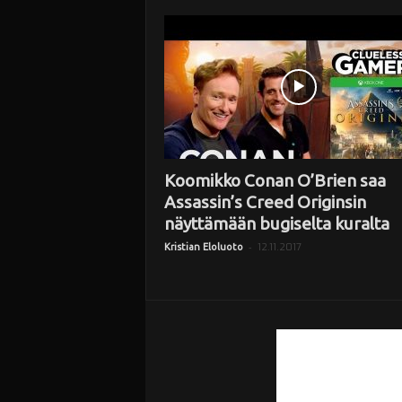
i
Koomikko Conan O’Brien saa
Assassin’s Creed Originsin
näyttämään bugiselta kuralta
-
12.11.2017
Kristian Eloluoto