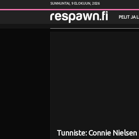
SUNNUNTAI, 9 ELOKUUN, 2026
R
PELIT JA 
e
s
p
a
w
n
.
f
Tunniste: Connie Nielsen