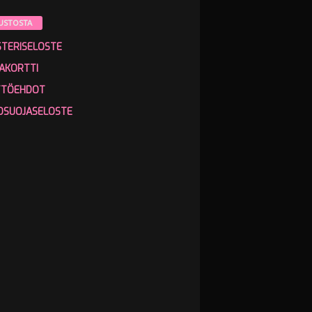
USTOSTA
STERISELOSTE
AKORTTI
TTÖEHDOT
OSUOJASELOSTE