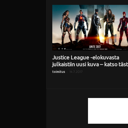
i
Justice League -elokuvasta
julkaistiin uusi kuva – katso täs
-
14.7.2017
toimitus