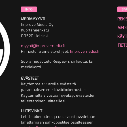
INFO
SIV
MEDIAMYYNTI
REKI
Improve Media Oy
MEDI
Kuortaneenkatu 1
00520 Helsinki
KÄY
TIET
myynti@improvemedia.fi
Hinnasto ja aineisto-ohjeet:
Improvemedia.fi
Suora neuvottelu Respawn.fi:n kautta, ks.
mediakortti
EVÄSTEET
Käytämme sivustolla evästeitä
parantaaksemme käyttökokemustasi.
Käyttämällä sivustoa hyväksyt evästeiden
tallentamisen laitteellesi.
UUTISVINKIT
Lehdistötiedotteet ja uutisvinkit pyydetään
lähettämään sähköpostitse osoitteeseen