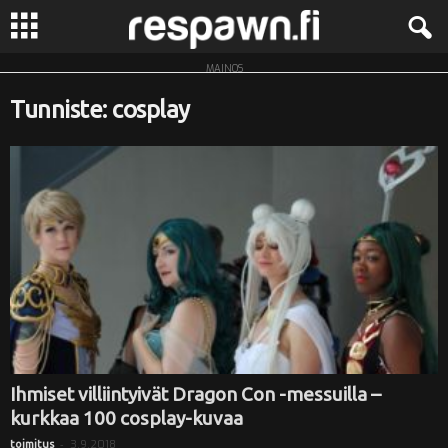
MAINOS
R
Tunniste: cosplay
e
s
p
a
w
n
.
Ihmiset villiintyivät Dragon Con -messuilla –
kurkkaa 100 cosplay-kuvaa
f
-
3.9.2018
toimitus