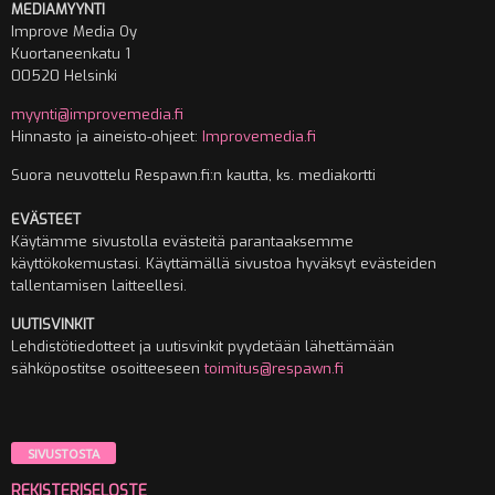
MEDIAMYYNTI
Improve Media Oy
Kuortaneenkatu 1
00520 Helsinki
myynti@improvemedia.fi
Hinnasto ja aineisto-ohjeet:
Improvemedia.fi
Suora neuvottelu Respawn.fi:n kautta, ks. mediakortti
EVÄSTEET
Käytämme sivustolla evästeitä parantaaksemme
käyttökokemustasi. Käyttämällä sivustoa hyväksyt evästeiden
tallentamisen laitteellesi.
UUTISVINKIT
Lehdistötiedotteet ja uutisvinkit pyydetään lähettämään
sähköpostitse osoitteeseen
toimitus@respawn.fi
SIVUSTOSTA
REKISTERISELOSTE