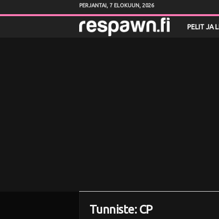
PERJANTAI, 7 ELOKUUN, 2026
R
PELIT JA 
e
s
p
a
w
n
.
f
Tunniste: CP