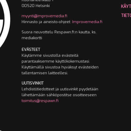
00520 Helsinki
KÄY
TIET
myynti@improvemedia.fi
Hinnasto ja aineisto-ohjeet:
Improvemedia.fi
Suora neuvottelu Respawn.fi:n kautta, ks.
mediakortti
EVÄSTEET
Käytämme sivustolla evästeitä
parantaaksemme käyttökokemustasi.
Käyttämällä sivustoa hyväksyt evästeiden
tallentamisen laitteellesi.
UUTISVINKIT
Lehdistötiedotteet ja uutisvinkit pyydetään
lähettämään sähköpostitse osoitteeseen
toimitus@respawn.fi