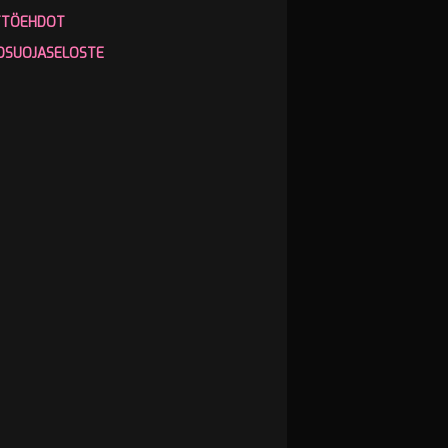
TTÖEHDOT
OSUOJASELOSTE