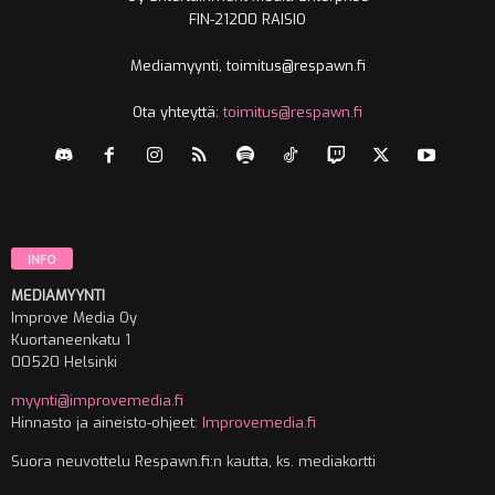
FIN-21200 RAISIO
Mediamyynti, toimitus@respawn.fi
Ota yhteyttä:
toimitus@respawn.fi
INFO
MEDIAMYYNTI
Improve Media Oy
Kuortaneenkatu 1
00520 Helsinki
myynti@improvemedia.fi
Hinnasto ja aineisto-ohjeet:
Improvemedia.fi
Suora neuvottelu Respawn.fi:n kautta, ks. mediakortti