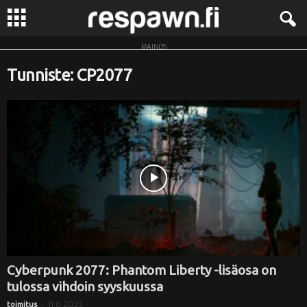
MAINOS
R
Tunniste: CP2077
e
s
p
a
w
n
.
Cyberpunk 2077: Phantom Liberty -lisäosa on
tulossa vihdoin syyskuussa
f
-
11.6.2023
toimitus