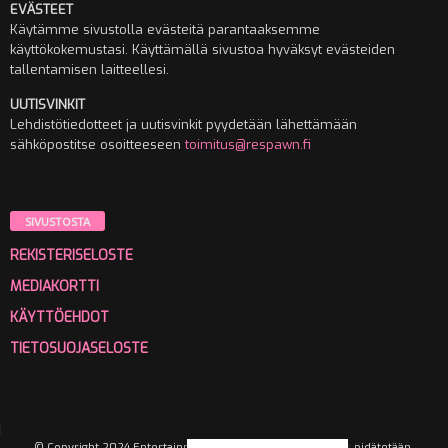
EVÄSTEET
Käytämme sivustolla evästeitä parantaaksemme
käyttökokemustasi. Käyttämällä sivustoa hyväksyt evästeiden
tallentamisen laitteellesi.
UUTISVINKIT
Lehdistötiedotteet ja uutisvinkit pyydetään lähettämään
sähköpostitse osoitteeseen
toimitus@respawn.fi
SIVUSTOSTA
REKISTERISELOSTE
MEDIAKORTTI
KÄYTTÖEHDOT
TIETOSUOJASELOSTE
© Copyright 2024 Entertainment Media Oy. Kaikki oikeudet pidätetään.