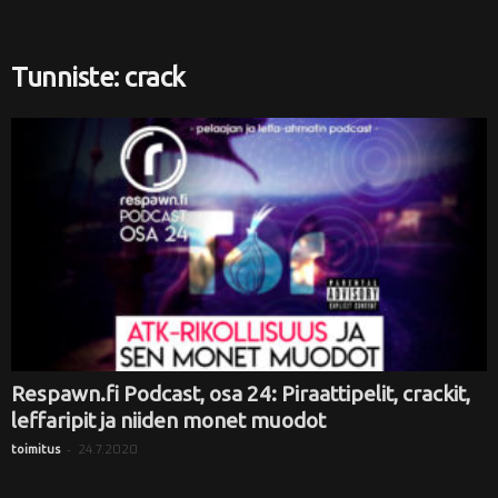
i
Tunniste: crack
Respawn.fi Podcast, osa 24: Piraattipelit, crackit,
leffaripit ja niiden monet muodot
-
24.7.2020
toimitus