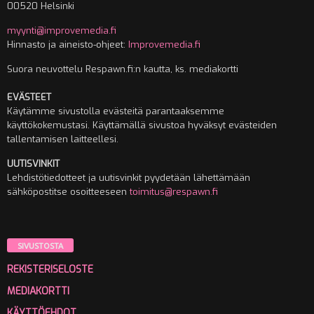
00520 Helsinki
myynti@improvemedia.fi
Hinnasto ja aineisto-ohjeet:
Improvemedia.fi
Suora neuvottelu Respawn.fi:n kautta, ks. mediakortti
EVÄSTEET
Käytämme sivustolla evästeitä parantaaksemme
käyttökokemustasi. Käyttämällä sivustoa hyväksyt evästeiden
tallentamisen laitteellesi.
UUTISVINKIT
Lehdistötiedotteet ja uutisvinkit pyydetään lähettämään
sähköpostitse osoitteeseen
toimitus@respawn.fi
SIVUSTOSTA
REKISTERISELOSTE
MEDIAKORTTI
KÄYTTÖEHDOT