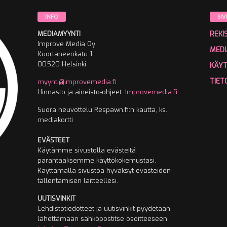
INFO
SIV
MEDIAMYYNTI
REKI
Improve Media Oy
MEDI
Kuortaneenkatu 1
00520 Helsinki
KÄY
TIET
myynti@improvemedia.fi
Hinnasto ja aineisto-ohjeet:
Improvemedia.fi
Suora neuvottelu Respawn.fi:n kautta, ks.
mediakortti
EVÄSTEET
Käytämme sivustolla evästeitä
parantaaksemme käyttökokemustasi.
Käyttämällä sivustoa hyväksyt evästeiden
tallentamisen laitteellesi.
UUTISVINKIT
Lehdistötiedotteet ja uutisvinkit pyydetään
lähettämään sähköpostitse osoitteeseen