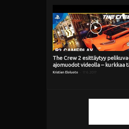
i
The Crew 2 esittäytyy pelikuva-
ajomuodot videolla – kurkkaa t
-
17.6.2017
Kristian Eloluoto