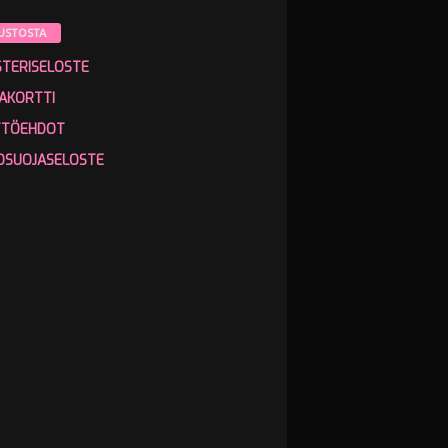
USTOSTA
STERISELOSTE
AKORTTI
TTÖEHDOT
OSUOJASELOSTE