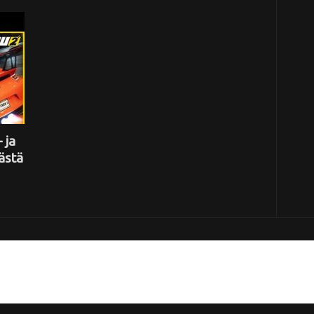
 ja
ästä