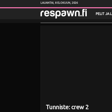
LAUANTAI, 8 ELOKUUN, 2026
R
PELIT JA 
e
s
p
a
w
n
.
f
Tunniste: crew 2