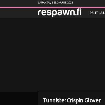
LAUANTAI, 8 ELOKUUN, 2026
R
PELIT JA 
e
s
p
a
w
n
.
f
Tunniste: Crispin Glover