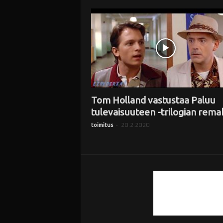
i
Tom Holland vastustaa Paluu
tulevaisuuteen -trilogian rema
-
20.2.2020
toimitus