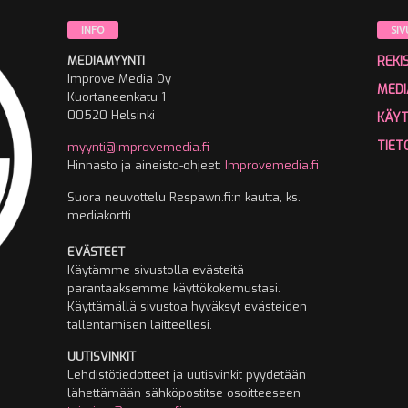
INFO
SIV
MEDIAMYYNTI
REKI
Improve Media Oy
MEDI
Kuortaneenkatu 1
00520 Helsinki
KÄY
TIET
myynti@improvemedia.fi
Hinnasto ja aineisto-ohjeet:
Improvemedia.fi
Suora neuvottelu Respawn.fi:n kautta, ks.
mediakortti
EVÄSTEET
Käytämme sivustolla evästeitä
parantaaksemme käyttökokemustasi.
Käyttämällä sivustoa hyväksyt evästeiden
tallentamisen laitteellesi.
UUTISVINKIT
Lehdistötiedotteet ja uutisvinkit pyydetään
lähettämään sähköpostitse osoitteeseen