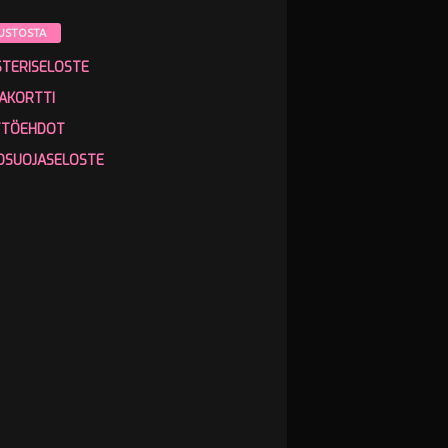
USTOSTA
STERISELOSTE
AKORTTI
TTÖEHDOT
OSUOJASELOSTE