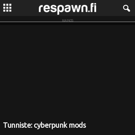
MAINOS
R
e
s
p
a
w
n
.
Tunniste: cyberpunk mods
f