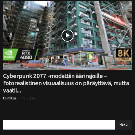
i
Cyberpunk 2077 -modattiin äärirajoille –
fotorealistinen visuaalisuus on päräyttävä, mutta
vaatii...
-
7.9.2024
toimitus