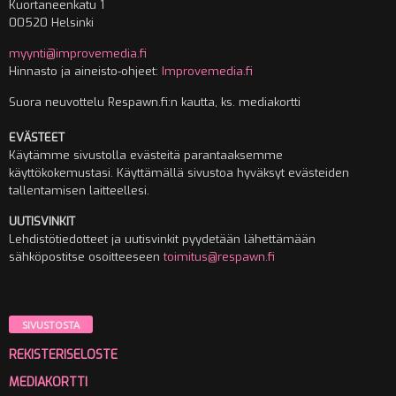
Kuortaneenkatu 1
00520 Helsinki
myynti@improvemedia.fi
Hinnasto ja aineisto-ohjeet:
Improvemedia.fi
Suora neuvottelu Respawn.fi:n kautta, ks. mediakortti
EVÄSTEET
Käytämme sivustolla evästeitä parantaaksemme
käyttökokemustasi. Käyttämällä sivustoa hyväksyt evästeiden
tallentamisen laitteellesi.
UUTISVINKIT
Lehdistötiedotteet ja uutisvinkit pyydetään lähettämään
sähköpostitse osoitteeseen
toimitus@respawn.fi
SIVUSTOSTA
REKISTERISELOSTE
MEDIAKORTTI