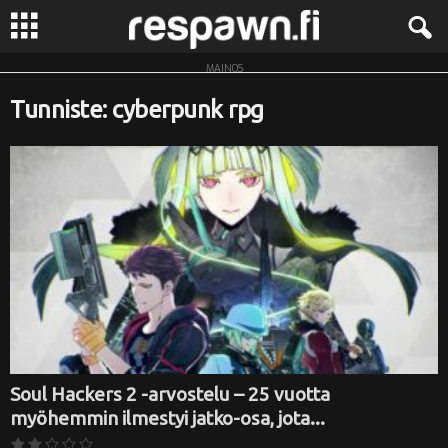
MAINOS
R
Tunniste: cyberpunk rpg
e
s
p
a
w
n
.
Soul Hackers 2 -arvostelu – 25 vuotta
myöhemmin ilmestyi jatko-osa, jota...
f