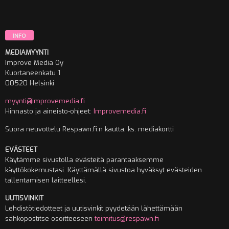
INFO
MEDIAMYYNTI
Improve Media Oy
Kuortaneenkatu 1
00520 Helsinki
myynti@improvemedia.fi
Hinnasto ja aineisto-ohjeet:
Improvemedia.fi
Suora neuvottelu Respawn.fi:n kautta, ks. mediakortti
EVÄSTEET
Käytämme sivustolla evästeitä parantaaksemme
käyttökokemustasi. Käyttämällä sivustoa hyväksyt evästeiden
tallentamisen laitteellesi.
UUTISVINKIT
Lehdistötiedotteet ja uutisvinkit pyydetään lähettämään
sähköpostitse osoitteeseen
toimitus@respawn.fi