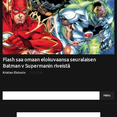
i
Flash saa omaan elokuvaansa seuralaisen
Batman v Supermanin riveistä
-
17.8.2016
Kristian Eloluoto