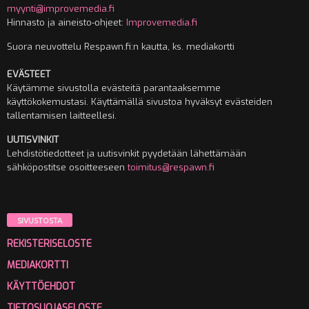
myynti@improvemedia.fi
Hinnasto ja aineisto-ohjeet:
Improvemedia.fi
Suora neuvottelu Respawn.fi:n kautta, ks. mediakortti
EVÄSTEET
Käytämme sivustolla evästeitä parantaaksemme
käyttökokemustasi. Käyttämällä sivustoa hyväksyt evästeiden
tallentamisen laitteellesi.
UUTISVINKIT
Lehdistötiedotteet ja uutisvinkit pyydetään lähettämään
sähköpostitse osoitteeseen
toimitus@respawn.fi
SIVUSTOSTA
REKISTERISELOSTE
MEDIAKORTTI
KÄYTTÖEHDOT
TIETOSUOJASELOSTE