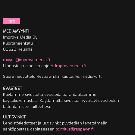
INFO
MEDIAMYYNTI
Improve Media Oy
Kuortaneenkatu 1
00520 Helsinki
myynti@improvemedia.fi
Hinnasto ja aineisto-ohjeet:
Improvemedia.fi
Suora neuvottelu Respawn.fi:n kautta, ks. mediakortti
EVÄSTEET
Käytämme sivustolla evästeitä parantaaksemme
käyttökokemustasi. Käyttämällä sivustoa hyväksyt evästeiden
tallentamisen laitteellesi.
UUTISVINKIT
Lehdistötiedotteet ja uutisvinkit pyydetään lähettämään
sähköpostitse osoitteeseen
toimitus@respawn.fi