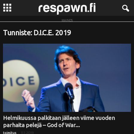
MAINOS
R
Tunniste: D.I.C.E. 2019
e
s
p
a
w
n
.
Helmikuussa palkitaan jälleen viime vuoden
parhaita pelejä – God of War...
f
-
11.1.2019
toimitus