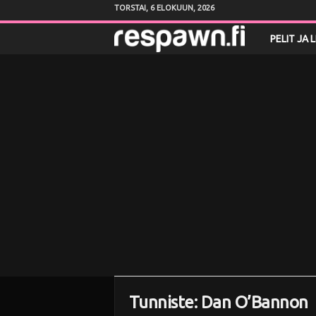
TORSTAI, 6 ELOKUUN, 2026
R
PELIT JA 
e
s
p
a
w
n
.
f
Tunniste: Dan O’Bannon