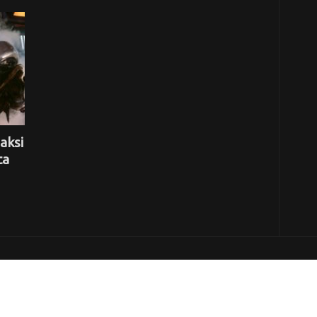
aksi
ta