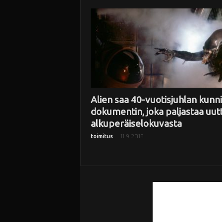
i
Alien saa 40-vuotisjuhlan kunni
dokumentin, joka paljastaa uut
alkuperäiselokuvasta
-
11.9.2018
toimitus