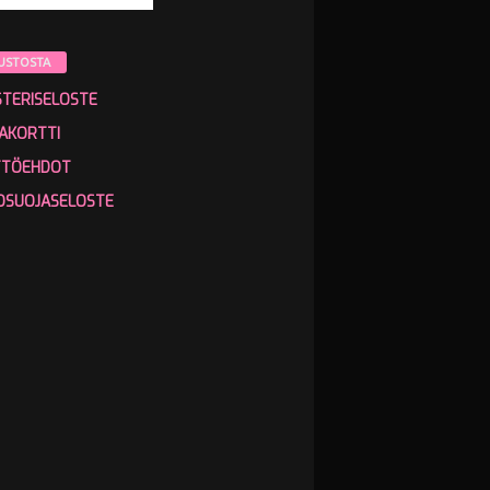
USTOSTA
STERISELOSTE
AKORTTI
TTÖEHDOT
OSUOJASELOSTE