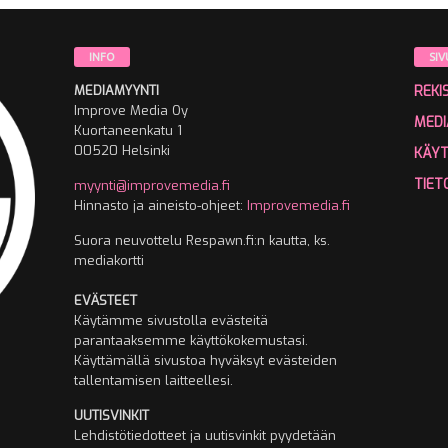
INFO
SIV
MEDIAMYYNTI
REKI
Improve Media Oy
MEDI
Kuortaneenkatu 1
00520 Helsinki
KÄY
TIET
myynti@improvemedia.fi
Hinnasto ja aineisto-ohjeet:
Improvemedia.fi
Suora neuvottelu Respawn.fi:n kautta, ks.
mediakortti
EVÄSTEET
Käytämme sivustolla evästeitä
parantaaksemme käyttökokemustasi.
Käyttämällä sivustoa hyväksyt evästeiden
tallentamisen laitteellesi.
UUTISVINKIT
Lehdistötiedotteet ja uutisvinkit pyydetään