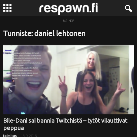
MAINOS
R
Tunniste: daniel lehtonen
e
s
p
a
w
n
.
Bile-Dani sai bannia Twitchistä – tytöt vilauttivat
peppua
f
-
13.9.2016
toimitus