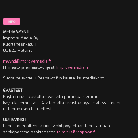
INFO
MEDIAMYYNTI
Improve Media Oy
Kuortaneenkatu 1
00520 Helsinki
myynti@improvemedia.fi
Hinnasto ja aineisto-ohjeet:
Improvemedia.fi
Suora neuvottelu Respawn.fi:n kautta, ks. mediakortti
EVÄSTEET
Käytämme sivustolla evästeitä parantaaksemme
käyttökokemustasi. Käyttämällä sivustoa hyväksyt evästeiden
tallentamisen laitteellesi.
UUTISVINKIT
Lehdistötiedotteet ja uutisvinkit pyydetään lähettämään
sähköpostitse osoitteeseen
toimitus@respawn.fi