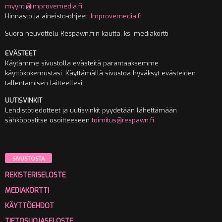
myynti@improvemedia.fi
Hinnasto ja aineisto-ohjeet:
Improvemedia.fi
Suora neuvottelu Respawn.fi:n kautta, ks. mediakortti
EVÄSTEET
Käytämme sivustolla evästeitä parantaaksemme
käyttökokemustasi. Käyttämällä sivustoa hyväksyt evästeiden
tallentamisen laitteellesi.
UUTISVINKIT
Lehdistötiedotteet ja uutisvinkit pyydetään lähettämään
sähköpostitse osoitteeseen
toimitus@respawn.fi
SIVUSTOSTA
REKISTERISELOSTE
MEDIAKORTTI
KÄYTTÖEHDOT
TIETOSUOJASELOSTE