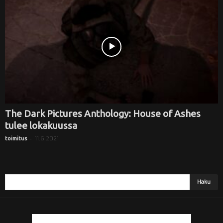
i
The Dark Pictures Anthology: House of Ashes
tulee lokakuussa
-
11.6.2021
toimitus