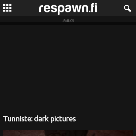
MAINOS
R
e
s
p
a
w
n
.
Tunniste: dark pictures
f