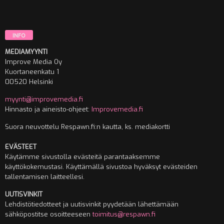
INFO
MEDIAMYYNTI
Improve Media Oy
Kuortaneenkatu 1
00520 Helsinki
myynti@improvemedia.fi
Hinnasto ja aineisto-ohjeet:
Improvemedia.fi
Suora neuvottelu Respawn.fi:n kautta, ks. mediakortti
EVÄSTEET
Käytämme sivustolla evästeitä parantaaksemme
käyttökokemustasi. Käyttämällä sivustoa hyväksyt evästeiden
tallentamisen laitteellesi.
UUTISVINKIT
Lehdistötiedotteet ja uutisvinkit pyydetään lähettämään
sähköpostitse osoitteeseen
toimitus@respawn.fi