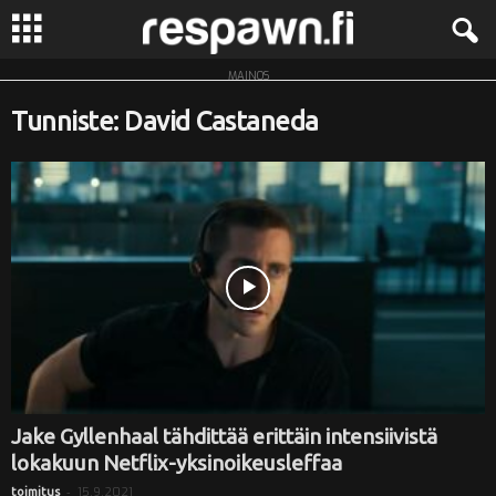
MAINOS
R
Tunniste: David Castaneda
e
s
p
a
w
n
.
Jake Gyllenhaal tähdittää erittäin intensiivistä
lokakuun Netflix-yksinoikeusleffaa
f
-
15.9.2021
toimitus