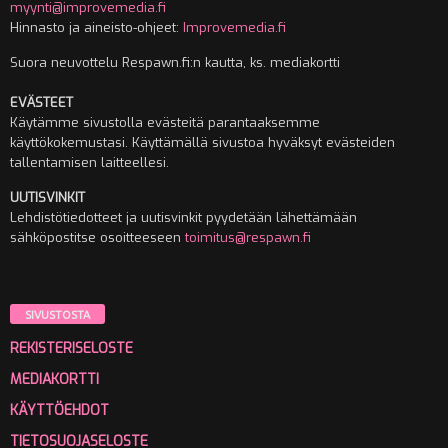
myynti@improvemedia.fi
Hinnasto ja aineisto-ohjeet:
Improvemedia.fi
Suora neuvottelu Respawn.fi:n kautta, ks. mediakortti
EVÄSTEET
Käytämme sivustolla evästeitä parantaaksemme
käyttökokemustasi. Käyttämällä sivustoa hyväksyt evästeiden
tallentamisen laitteellesi.
UUTISVINKIT
Lehdistötiedotteet ja uutisvinkit pyydetään lähettämään
sähköpostitse osoitteeseen
toimitus@respawn.fi
SIVUSTOSTA
REKISTERISELOSTE
MEDIAKORTTI
KÄYTTÖEHDOT
TIETOSUOJASELOSTE