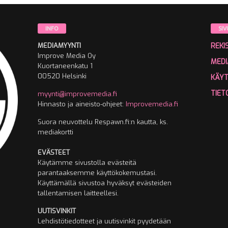
INFO
SIV
MEDIAMYYNTI
REKI
Improve Media Oy
MEDI
Kuortaneenkatu 1
00520 Helsinki
KÄY
TIET
myynti@improvemedia.fi
Hinnasto ja aineisto-ohjeet:
Improvemedia.fi
Suora neuvottelu Respawn.fi:n kautta, ks.
mediakortti
EVÄSTEET
Käytämme sivustolla evästeitä
parantaaksemme käyttökokemustasi.
Käyttämällä sivustoa hyväksyt evästeiden
tallentamisen laitteellesi.
UUTISVINKIT
Lehdistötiedotteet ja uutisvinkit pyydetään