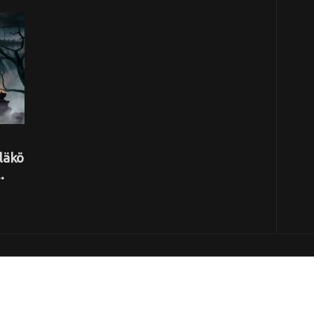
läkö
.