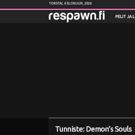
TORSTAI, 6 ELOKUUN, 2026
R
PELIT JA 
e
s
p
a
w
n
.
f
Tunniste: Demon’s Souls