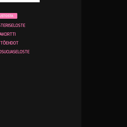
USTOSTA
STERISELOSTE
AKORTTI
TTÖEHDOT
OSUOJASELOSTE