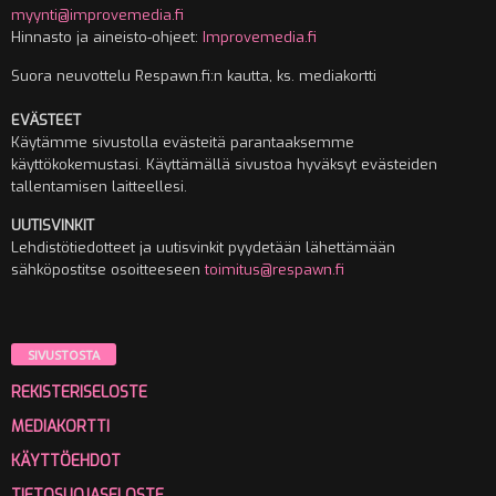
myynti@improvemedia.fi
Hinnasto ja aineisto-ohjeet:
Improvemedia.fi
Suora neuvottelu Respawn.fi:n kautta, ks. mediakortti
EVÄSTEET
Käytämme sivustolla evästeitä parantaaksemme
käyttökokemustasi. Käyttämällä sivustoa hyväksyt evästeiden
tallentamisen laitteellesi.
UUTISVINKIT
Lehdistötiedotteet ja uutisvinkit pyydetään lähettämään
sähköpostitse osoitteeseen
toimitus@respawn.fi
SIVUSTOSTA
REKISTERISELOSTE
MEDIAKORTTI
KÄYTTÖEHDOT
TIETOSUOJASELOSTE