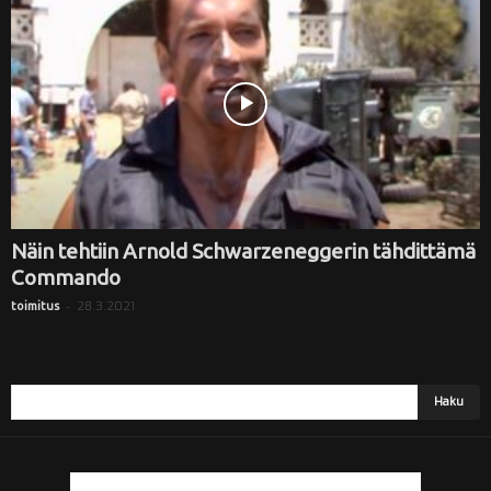
i
Näin tehtiin Arnold Schwarzeneggerin tähdittämä
Commando
-
28.3.2021
toimitus