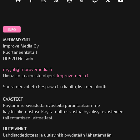
INFO
MEDIAMYYNTI
Improve Media Oy
Kuortaneenkatu 1
00520 Helsinki
myynti@improvemedia.fi
Hinnasto ja aineisto-ohjeet:
Improvemedia.fi
Suora neuvottelu Respawn.fi:n kautta, ks. mediakortti
EVÄSTEET
Käytämme sivustolla evästeitä parantaaksemme
käyttökokemustasi. Käyttämällä sivustoa hyväksyt evästeiden
tallentamisen laitteellesi.
UUTISVINKIT
Lehdistötiedotteet ja uutisvinkit pyydetään lähettämään