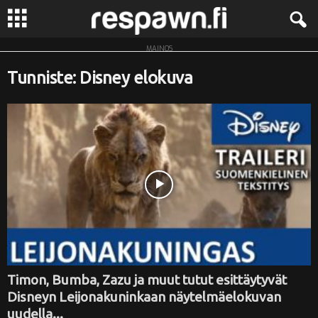
MAINOS
R
Tunniste: Disney elokuva
e
s
p
a
w
n
.
Timon, Bumba, Zazu ja muut tutut esittäytyvät
Disneyn Leijonakuninkaan näytelmäelokuvan
f
uudella...