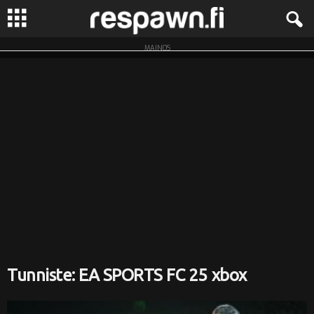
MAINOS
R
e
s
p
a
w
n
.
Tunniste: EA SPORTS FC 25 xbox
f