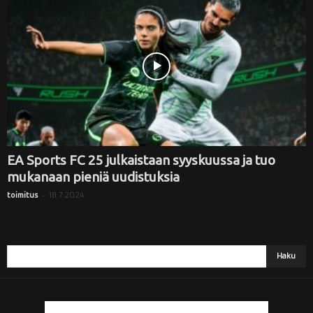
i
EA Sports FC 25 julkaistaan syyskuussa ja tuo
mukanaan pieniä uudistuksia
-
18.7.2024
toimitus