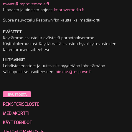
myynti@improvemedia.fi
Hinnasto ja aineisto-ohjeet:
Improvemedia.fi
Suora neuvottelu Respawn.fi:n kautta, ks. mediakortti
EVÄSTEET
Käytämme sivustolla evästeitä parantaaksemme
käyttökokemustasi. Käyttämällä sivustoa hyväksyt evästeiden
tallentamisen laitteellesi.
UUTISVINKIT
Lehdistötiedotteet ja uutisvinkit pyydetään lähettämään
sähköpostitse osoitteeseen
toimitus@respawn.fi
SIVUSTOSTA
REKISTERISELOSTE
MEDIAKORTTI
KÄYTTÖEHDOT
TIETOSUOJASELOSTE