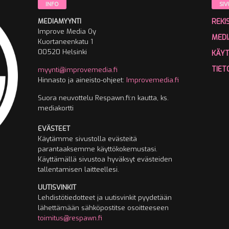
INFO
SIV
MEDIAMYYNTI
REKI
Improve Media Oy
MEDI
Kuortaneenkatu 1
00520 Helsinki
KÄY
TIET
myynti@improvemedia.fi
Hinnasto ja aineisto-ohjeet:
Improvemedia.fi
Suora neuvottelu Respawn.fi:n kautta, ks.
mediakortti
EVÄSTEET
Käytämme sivustolla evästeitä
parantaaksemme käyttökokemustasi.
Käyttämällä sivustoa hyväksyt evästeiden
tallentamisen laitteellesi.
UUTISVINKIT
Lehdistötiedotteet ja uutisvinkit pyydetään
lähettämään sähköpostitse osoitteeseen
toimitus@respawn.fi