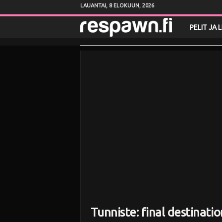
LAUANTAI, 8 ELOKUUN, 2026
R
PELIT JA 
e
s
p
a
w
n
.
f
Tunniste: final destinatio