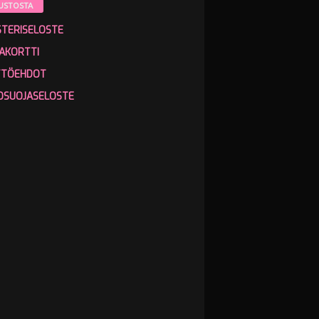
USTOSTA
STERISELOSTE
AKORTTI
TTÖEHDOT
OSUOJASELOSTE