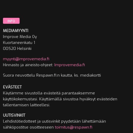
INFO
MEDIAMYYNTI
Improve Media Oy
Kuortaneenkatu 1
00520 Helsinki
myynti@improvemedia.fi
Hinnasto ja aineisto-ohjeet:
Improvemedia.fi
Suora neuvottelu Respawn.fi:n kautta, ks. mediakortti
EVÄSTEET
Käytämme sivustolla evästeitä parantaaksemme
käyttökokemustasi. Käyttämällä sivustoa hyväksyt evästeiden
tallentamisen laitteellesi.
UUTISVINKIT
Lehdistötiedotteet ja uutisvinkit pyydetään lähettämään
sähköpostitse osoitteeseen
toimitus@respawn.fi