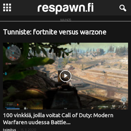
MAINOS
R
Tunniste: fortnite versus warzone
e
s
p
a
w
n
.
100 vinkkiä, joilla voitat Call of Duty: Modern
Warfaren uudessa Battle...
f
-
15.3.2020
toimitus