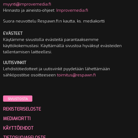
myynti@improvemedia.fi
Hinnasto ja aineisto-ohjeet:
Improvemedia.fi
Suora neuvottelu Respawn.fi:n kautta, ks. mediakortti
EVÄSTEET
Käytämme sivustolla evästeitä parantaaksemme
käyttökokemustasi. Käyttämällä sivustoa hyväksyt evästeiden
tallentamisen laitteellesi.
UUTISVINKIT
Lehdistötiedotteet ja uutisvinkit pyydetään lähettämään
sähköpostitse osoitteeseen
toimitus@respawn.fi
SIVUSTOSTA
REKISTERISELOSTE
MEDIAKORTTI
KÄYTTÖEHDOT
TIETOSUOJASELOSTE