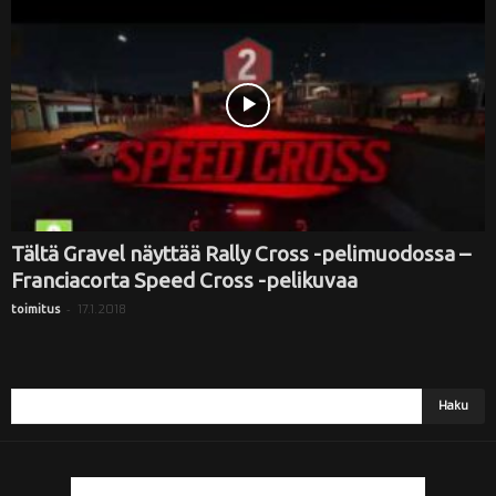
i
Tältä Gravel näyttää Rally Cross -pelimuodossa –
Franciacorta Speed Cross -pelikuvaa
-
17.1.2018
toimitus