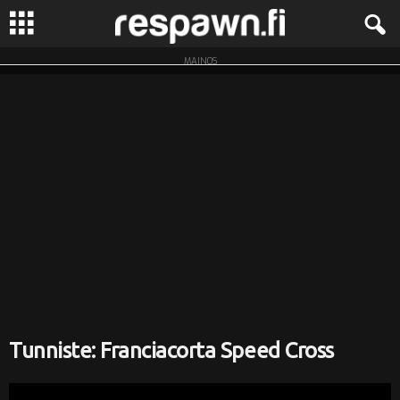
MAINOS
R
e
s
p
a
w
n
.
Tunniste: Franciacorta Speed Cross
f