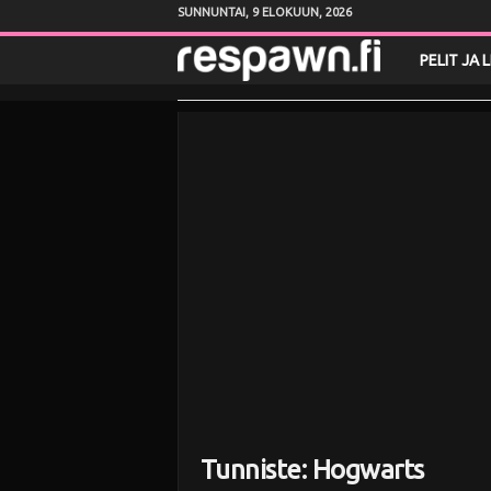
SUNNUNTAI, 9 ELOKUUN, 2026
R
PELIT JA 
e
s
p
a
w
n
.
f
Tunniste: Hogwarts