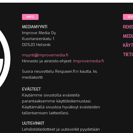
INFO
SIV
MEDIAMYYNTI
REKI
Improve Media Oy
MEDI
Kuortaneenkatu 1
00520 Helsinki
KÄY
TIET
myynti@improvemedia.fi
Hinnasto ja aineisto-ohjeet:
Improvemedia.fi
Suora neuvottelu Respawn.fi:n kautta, ks.
mediakortti
EVÄSTEET
Käytämme sivustolla evästeitä
parantaaksemme käyttökokemustasi.
Käyttämällä sivustoa hyväksyt evästeiden
tallentamisen laitteellesi.
UUTISVINKIT
Lehdistötiedotteet ja uutisvinkit pyydetään