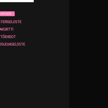
USTOSTA
STERISELOSTE
AKORTTI
TTÖEHDOT
OSUOJASELOSTE