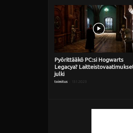
i
Pyörittääkö PC:si Hogwarts
Legacya? Laitteistovaatimukse
julki
-
13.1.2023
toimitus