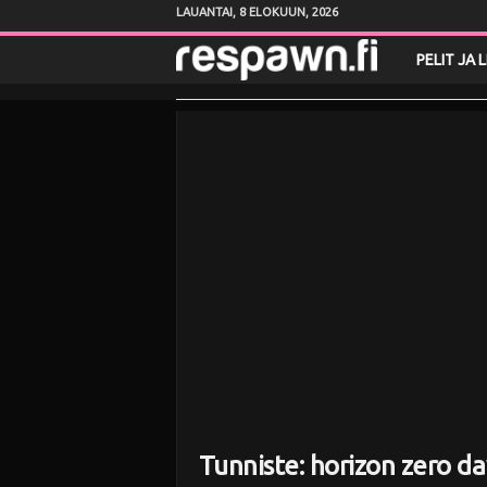
LAUANTAI, 8 ELOKUUN, 2026
R
PELIT JA 
e
s
p
a
w
n
.
f
Tunniste: horizon zero 