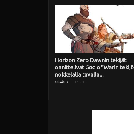
i
Horizon Zero Dawnin tekijät
onnittelivat God of Warin tekijö
nokkelalla tavalla...
-
21.4.2018
toimitus