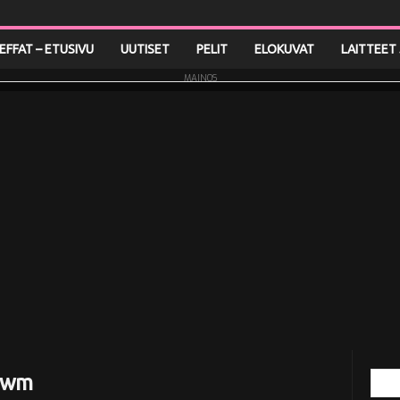
LEFFAT – ETUSIVU
UUTISET
PELIT
ELOKUVAT
LAITTEET 
MAINOS
dawm