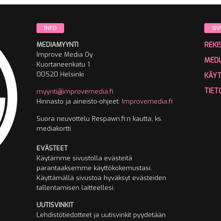
INFO
SIV
MEDIAMYYNTI
REKI
Improve Media Oy
MEDI
Kuortaneenkatu 1
00520 Helsinki
KÄY
TIET
myynti@improvemedia.fi
Hinnasto ja aineisto-ohjeet:
Improvemedia.fi
Suora neuvottelu Respawn.fi:n kautta, ks.
mediakortti
EVÄSTEET
Käytämme sivustolla evästeitä
parantaaksemme käyttökokemustasi.
Käyttämällä sivustoa hyväksyt evästeiden
tallentamisen laitteellesi.
UUTISVINKIT
Lehdistötiedotteet ja uutisvinkit pyydetään