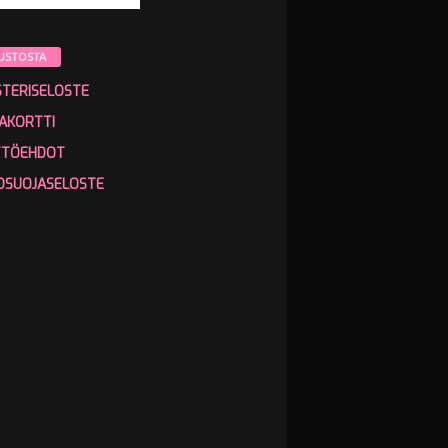
USTOSTA
STERISELOSTE
AKORTTI
TTÖEHDOT
OSUOJASELOSTE