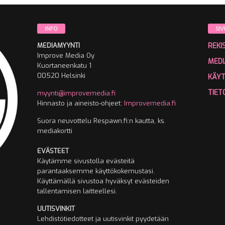
INFO
SIV
MEDIAMYYNTI
REKI
Improve Media Oy
MEDI
Kuortaneenkatu 1
00520 Helsinki
KÄY
TIET
myynti@improvemedia.fi
Hinnasto ja aineisto-ohjeet:
Improvemedia.fi
Suora neuvottelu Respawn.fi:n kautta, ks.
mediakortti
EVÄSTEET
Käytämme sivustolla evästeitä
parantaaksemme käyttökokemustasi.
Käyttämällä sivustoa hyväksyt evästeiden
tallentamisen laitteellesi.
UUTISVINKIT
Lehdistötiedotteet ja uutisvinkit pyydetään