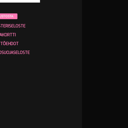
USTOSTA
STERISELOSTE
AKORTTI
TTÖEHDOT
OSUOJASELOSTE