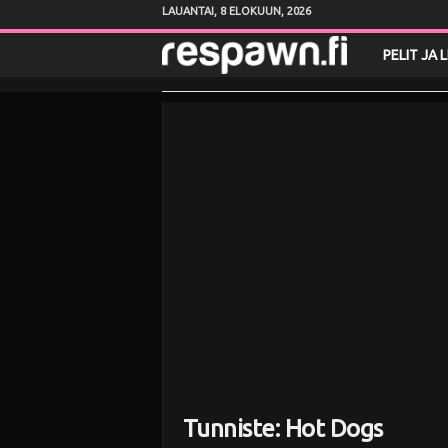
LAUANTAI, 8 ELOKUUN, 2026
R
PELIT JA 
e
s
p
a
w
n
.
f
Tunniste: Hot Dogs