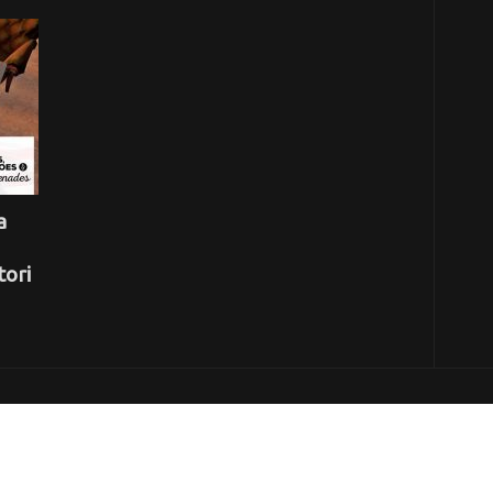
a
tori