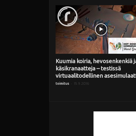
i
Kuumia koiria, hevosenkenkiä j
käsikranaatteja – testissä
virtuaalitodellinen asesimulaat
-
15.9.2016
toimitus