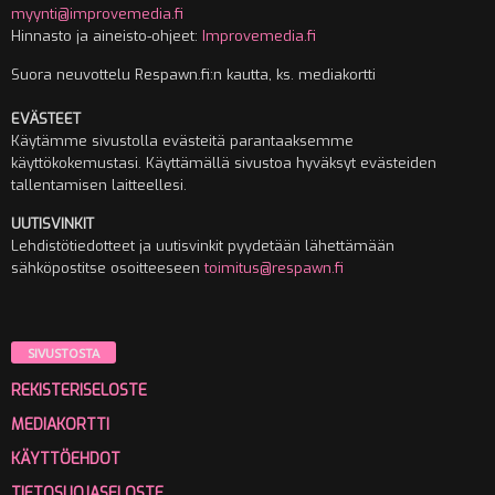
myynti@improvemedia.fi
Hinnasto ja aineisto-ohjeet:
Improvemedia.fi
Suora neuvottelu Respawn.fi:n kautta, ks. mediakortti
EVÄSTEET
Käytämme sivustolla evästeitä parantaaksemme
käyttökokemustasi. Käyttämällä sivustoa hyväksyt evästeiden
tallentamisen laitteellesi.
UUTISVINKIT
Lehdistötiedotteet ja uutisvinkit pyydetään lähettämään
sähköpostitse osoitteeseen
toimitus@respawn.fi
SIVUSTOSTA
REKISTERISELOSTE
MEDIAKORTTI
KÄYTTÖEHDOT
TIETOSUOJASELOSTE