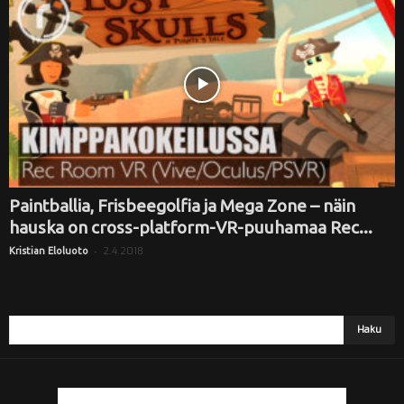
i
Paintballia, Frisbeegolfia ja Mega Zone – näin
hauska on cross-platform-VR-puuhamaa Rec...
-
2.4.2018
Kristian Eloluoto