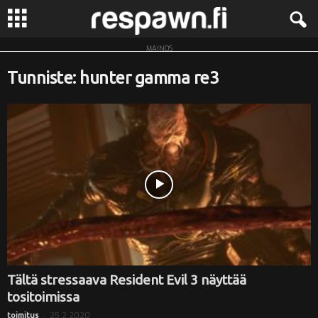
MAINOS
R
Tunniste: hunter gamma re3
e
s
p
a
w
n
.
Tältä stressaava Resident Evil 3 näyttää
tositoimissa
f
-
25.2.2020
toimitus