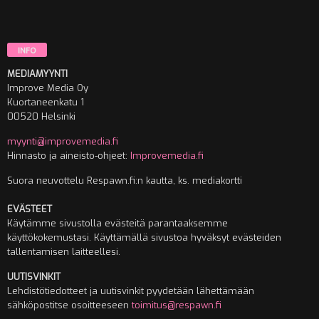
INFO
MEDIAMYYNTI
Improve Media Oy
Kuortaneenkatu 1
00520 Helsinki
myynti@improvemedia.fi
Hinnasto ja aineisto-ohjeet:
Improvemedia.fi
Suora neuvottelu Respawn.fi:n kautta, ks. mediakortti
EVÄSTEET
Käytämme sivustolla evästeitä parantaaksemme
käyttökokemustasi. Käyttämällä sivustoa hyväksyt evästeiden
tallentamisen laitteellesi.
UUTISVINKIT
Lehdistötiedotteet ja uutisvinkit pyydetään lähettämään
sähköpostitse osoitteeseen
toimitus@respawn.fi