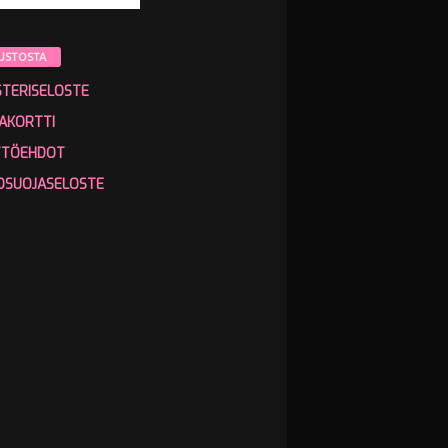
USTOSTA
STERISELOSTE
AKORTTI
TTÖEHDOT
OSUOJASELOSTE