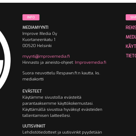
INFO
SIV
MEDIAMYYNTI
REKI
Improve Media Oy
MEDI
Kuortaneenkatu 1
00520 Helsinki
KÄY
TIET
myynti@improvemedia.fi
Hinnasto ja aineisto-ohjeet:
Improvemedia.fi
Suora neuvottelu Respawn.fi:n kautta, ks.
mediakortti
EVÄSTEET
Käytämme sivustolla evästeitä
parantaaksemme käyttökokemustasi.
Käyttämällä sivustoa hyväksyt evästeiden
tallentamisen laitteellesi.
UUTISVINKIT
Lehdistötiedotteet ja uutisvinkit pyydetään