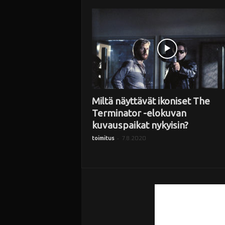
i
Miltä näyttävät ikoniset The
Terminator -elokuvan
kuvauspaikat nykyisin?
-
7.8.2020
toimitus