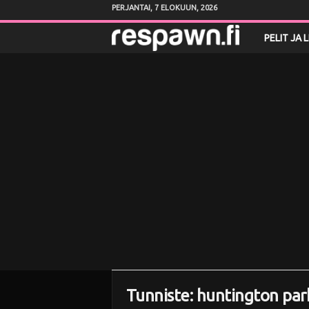
PERJANTAI, 7 ELOKUUN, 2026
R
PELIT JA 
e
s
p
a
w
n
.
f
Tunniste: huntington par