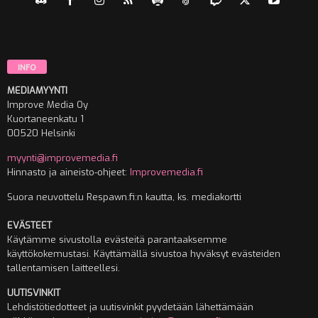
INFO
MEDIAMYYNTI
Improve Media Oy
Kuortaneenkatu 1
00520 Helsinki
myynti@improvemedia.fi
Hinnasto ja aineisto-ohjeet:
Improvemedia.fi
Suora neuvottelu Respawn.fi:n kautta, ks. mediakortti
EVÄSTEET
Käytämme sivustolla evästeitä parantaaksemme
käyttökokemustasi. Käyttämällä sivustoa hyväksyt evästeiden
tallentamisen laitteellesi.
UUTISVINKIT
Lehdistötiedotteet ja uutisvinkit pyydetään lähettämään