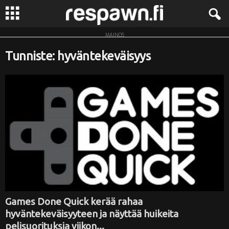
MAINOS
R
Tunniste: hyväntekeväisyys
e
s
p
a
w
n
.
Games Done Quick kerää rahaa
hyväntekeväisyyteen ja näyttää huikeita
f
pelisuorituksia viikon...