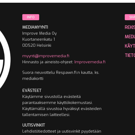
INFO
SIV
MEDIAMYYNTI
REKI
Improve Media Oy
MEDI
Kuortaneenkatu 1
00520 Helsinki
KÄY
TIET
myynti@improvemedia.fi
Hinnasto ja aineisto-ohjeet:
Improvemedia.fi
Suora neuvottelu Respawn.fi:n kautta, ks.
mediakortti
EVÄSTEET
Käytämme sivustolla evästeitä
parantaaksemme käyttökokemustasi.
Käyttämällä sivustoa hyväksyt evästeiden
tallentamisen laitteellesi.
UUTISVINKIT
Lehdistötiedotteet ja uutisvinkit pyydetään