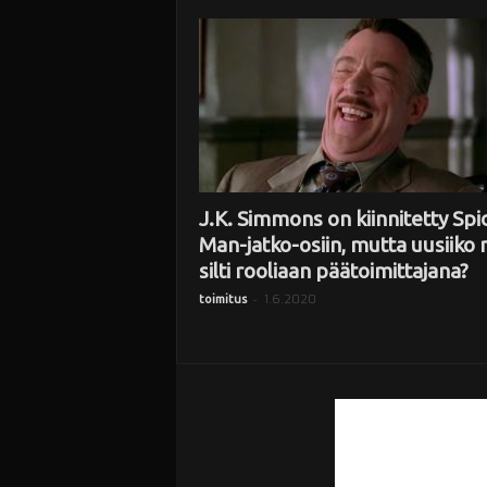
i
J.K. Simmons on kiinnitetty Spi
Man-jatko-osiin, mutta uusiiko 
silti rooliaan päätoimittajana?
-
1.6.2020
toimitus