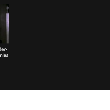
der-
mies