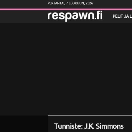
PERJANTAI, 7 ELOKUUN, 2026
R
PELIT JA 
e
s
p
a
w
n
.
f
Tunniste: J.K. Simmons