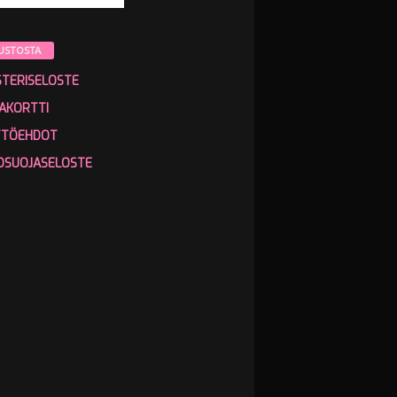
USTOSTA
STERISELOSTE
AKORTTI
TTÖEHDOT
OSUOJASELOSTE