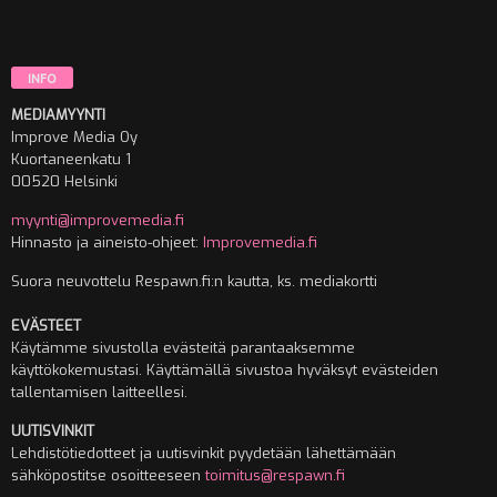
INFO
MEDIAMYYNTI
Improve Media Oy
Kuortaneenkatu 1
00520 Helsinki
myynti@improvemedia.fi
Hinnasto ja aineisto-ohjeet:
Improvemedia.fi
Suora neuvottelu Respawn.fi:n kautta, ks. mediakortti
EVÄSTEET
Käytämme sivustolla evästeitä parantaaksemme
käyttökokemustasi. Käyttämällä sivustoa hyväksyt evästeiden
tallentamisen laitteellesi.
UUTISVINKIT
Lehdistötiedotteet ja uutisvinkit pyydetään lähettämään
sähköpostitse osoitteeseen
toimitus@respawn.fi