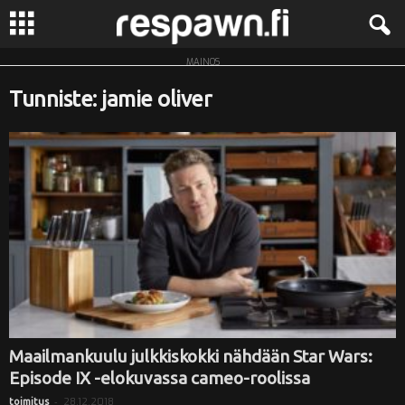
MAINOS
R
Tunniste: jamie oliver
e
s
p
a
w
n
.
Maailmankuulu julkkiskokki nähdään Star Wars:
Episode IX -elokuvassa cameo-roolissa
f
-
28.12.2018
toimitus