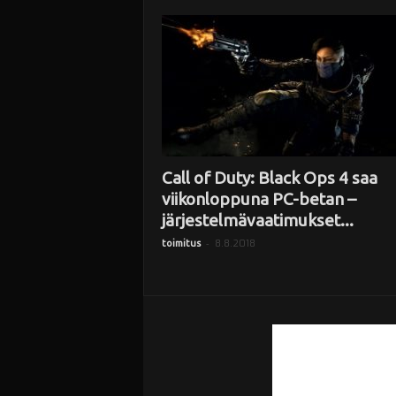
i
Call of Duty: Black Ops 4 saa
viikonloppuna PC-betan –
järjestelmävaatimukset...
-
8.8.2018
toimitus