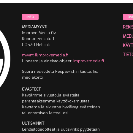
INFO
SIV
MEDIAMYYNTI
REKI
Improve Media Oy
MEDI
Kuortaneenkatu 1
00520 Helsinki
KÄY
TIET
myynti@improvemedia.fi
Hinnasto ja aineisto-ohjeet:
Improvemedia.fi
Suora neuvottelu Respawn.fi:n kautta, ks.
mediakortti
EVÄSTEET
Käytämme sivustolla evästeitä
parantaaksemme käyttökokemustasi.
Käyttämällä sivustoa hyväksyt evästeiden
tallentamisen laitteellesi.
UUTISVINKIT
Lehdistötiedotteet ja uutisvinkit pyydetään