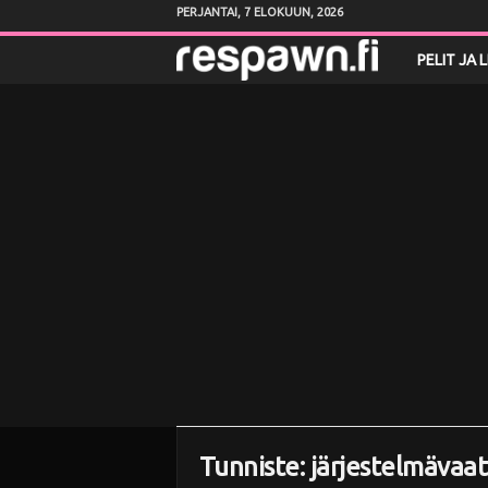
PERJANTAI, 7 ELOKUUN, 2026
R
PELIT JA 
e
s
p
a
w
n
.
f
Tunniste: järjestelmävaa