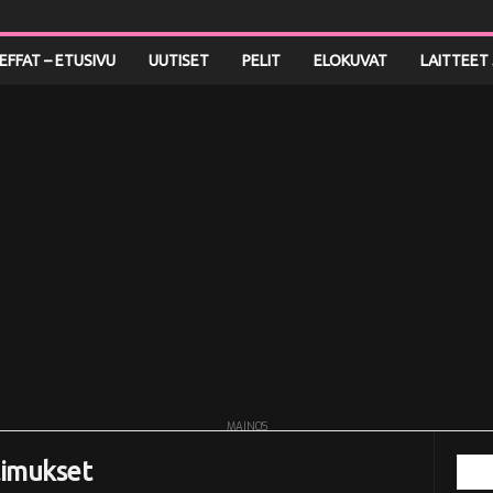
LEFFAT – ETUSIVU
UUTISET
PELIT
ELOKUVAT
LAITTEET 
MAINOS
timukset