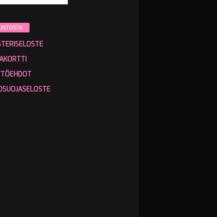
USTOSTA
STERISELOSTE
AKORTTI
TTÖEHDOT
OSUOJASELOSTE