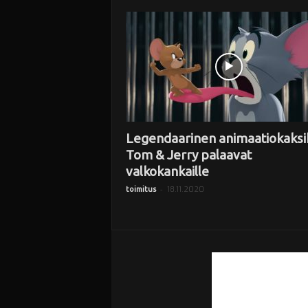
i
Legendaarinen animaatiokaksi
Tom & Jerry palaavat
valkokankaille
-
18.11.2020
toimitus