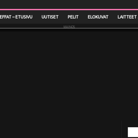
LEFFAT – ETUSIVU
UUTISET
PELIT
ELOKUVAT
LAITTEET 
MAINOS
a