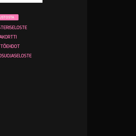
USTOSTA
STERISELOSTE
AKORTTI
TTÖEHDOT
OSUOJASELOSTE