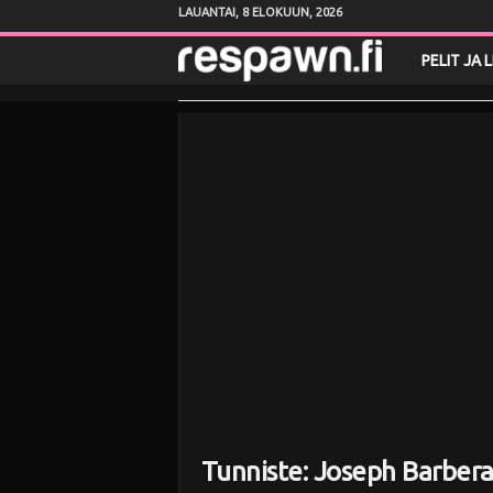
LAUANTAI, 8 ELOKUUN, 2026
R
PELIT JA 
e
s
p
a
w
n
.
f
Tunniste: Joseph Barber