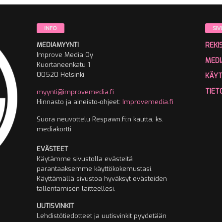
INFO
SIV
MEDIAMYYNTI
REKI
Improve Media Oy
MEDI
Kuortaneenkatu 1
00520 Helsinki
KÄY
TIET
myynti@improvemedia.fi
Hinnasto ja aineisto-ohjeet:
Improvemedia.fi
Suora neuvottelu Respawn.fi:n kautta, ks.
mediakortti
EVÄSTEET
Käytämme sivustolla evästeitä
parantaaksemme käyttökokemustasi.
Käyttämällä sivustoa hyväksyt evästeiden
tallentamisen laitteellesi.
UUTISVINKIT
Lehdistötiedotteet ja uutisvinkit pyydetään