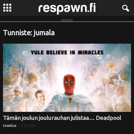
MAINOS
R
Tunniste: jumala
e
s
p
a
w
n
.
Tämän joulun joulurauhan julistaa… Deadpool
-
5.12.2018
toimitus
f