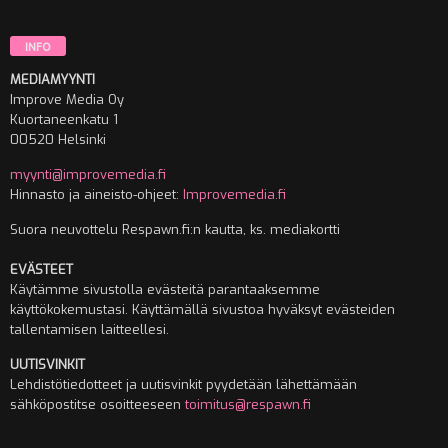
INFO
MEDIAMYYNTI
Improve Media Oy
Kuortaneenkatu 1
00520 Helsinki
myynti@improvemedia.fi
Hinnasto ja aineisto-ohjeet:
Improvemedia.fi
Suora neuvottelu Respawn.fi:n kautta, ks. mediakortti
EVÄSTEET
Käytämme sivustolla evästeitä parantaaksemme
käyttökokemustasi. Käyttämällä sivustoa hyväksyt evästeiden
tallentamisen laitteellesi.
UUTISVINKIT
Lehdistötiedotteet ja uutisvinkit pyydetään lähettämään
sähköpostitse osoitteeseen
toimitus@respawn.fi