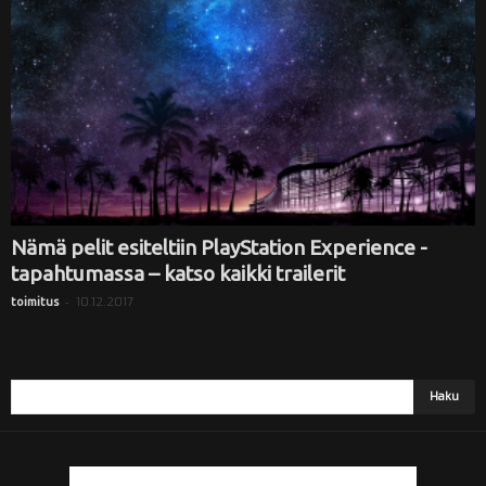
i
Nämä pelit esiteltiin PlayStation Experience -
tapahtumassa – katso kaikki trailerit
-
10.12.2017
toimitus