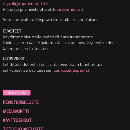
myynti@improvemedia.fi
Hinnasto ja aineisto-ohjeet:
Improvemedia.fi
Suora neuvottelu Respawn.fi:n kautta, ks. mediakortti
EVÄSTEET
Käytämme sivustolla evästeitä parantaaksemme
käyttökokemustasi. Käyttämällä sivustoa hyväksyt evästeiden
tallentamisen laitteellesi.
UUTISVINKIT
Lehdistötiedotteet ja uutisvinkit pyydetään lähettämään
sähköpostitse osoitteeseen
toimitus@respawn.fi
SIVUSTOSTA
REKISTERISELOSTE
MEDIAKORTTI
KÄYTTÖEHDOT
TIETOSUOJASELOSTE