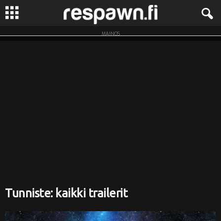
MAINOS
R
e
s
p
a
w
n
.
Tunniste: kaikki trailerit
f