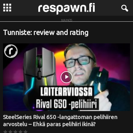
MAINOS
R
Tunniste: review and rating
e
s
p
a
w
n
.
SteelSeries Rival 650 -langattoman pelihiiren
arvostelu – Ehkä paras pelihiiri ikinä?
f