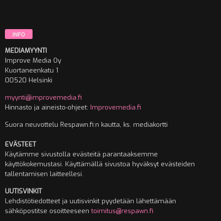
INFO
MEDIAMYYNTI
Improve Media Oy
Kuortaneenkatu 1
00520 Helsinki
myynti@improvemedia.fi
Hinnasto ja aineisto-ohjeet:
Improvemedia.fi
Suora neuvottelu Respawn.fi:n kautta, ks. mediakortti
EVÄSTEET
Käytämme sivustolla evästeitä parantaaksemme
käyttökokemustasi. Käyttämällä sivustoa hyväksyt evästeiden
tallentamisen laitteellesi.
UUTISVINKIT
Lehdistötiedotteet ja uutisvinkit pyydetään lähettämään
sähköpostitse osoitteeseen
toimitus@respawn.fi