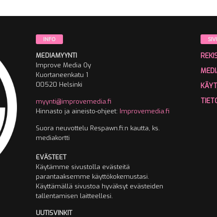
INFO
SIV
MEDIAMYYNTI
REKI
Improve Media Oy
MEDI
Kuortaneenkatu 1
00520 Helsinki
KÄY
TIET
myynti@improvemedia.fi
Hinnasto ja aineisto-ohjeet:
Improvemedia.fi
Suora neuvottelu Respawn.fi:n kautta, ks.
mediakortti
EVÄSTEET
Käytämme sivustolla evästeitä
parantaaksemme käyttökokemustasi.
Käyttämällä sivustoa hyväksyt evästeiden
tallentamisen laitteellesi.
UUTISVINKIT