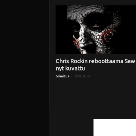
i
Chris Rockin reboottaama Saw
nyt kuvattu
-
29.8.2019
toimitus