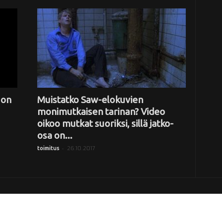
 on
Muistatko Saw-elokuvien
monimutkaisen tarinan? Video
oikoo mutkat suoriksi, sillä jatko-
osa on...
-
26.10.2017
toimitus