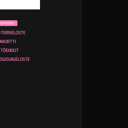
USTOSTA
STERISELOSTE
AKORTTI
TTÖEHDOT
OSUOJASELOSTE