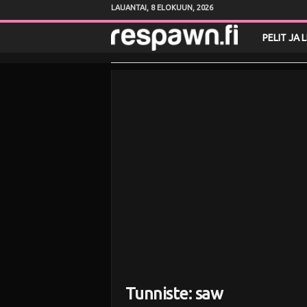
LAUANTAI, 8 ELOKUUN, 2026
R
PELIT JA 
e
s
p
a
w
n
.
f
Tunniste: saw