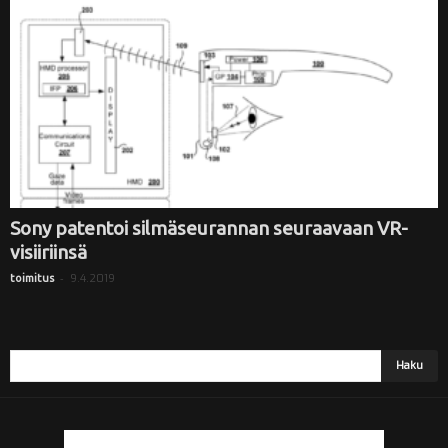
i
Sony patentoi silmäseurannan seuraavaan VR-
visiiriinsä
-
9.4.2019
toimitus