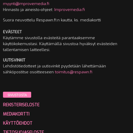
myynti@improvemedia.fi
Hinnasto ja aineisto-ohjeet:
Improvemedia.fi
Suora neuvottelu Respawn.fi:n kautta, ks. mediakortti
EVÄSTEET
Käytämme sivustolla evästeitä parantaaksemme
käyttökokemustasi. Käyttämällä sivustoa hyväksyt evästeiden
tallentamisen laitteellesi.
UUTISVINKIT
Lehdistötiedotteet ja uutisvinkit pyydetään lähettämään
sähköpostitse osoitteeseen
toimitus@respawn.fi
SIVUSTOSTA
REKISTERISELOSTE
MEDIAKORTTI
KÄYTTÖEHDOT
TIETOSUOJASELOSTE