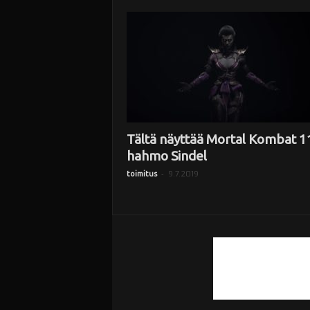
i
Tältä näyttää Mortal Kombat 11
hahmo Sindel
-
9.7.2019
toimitus