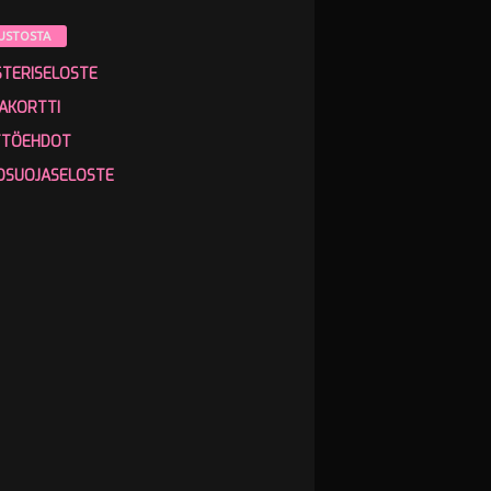
USTOSTA
STERISELOSTE
AKORTTI
TTÖEHDOT
OSUOJASELOSTE