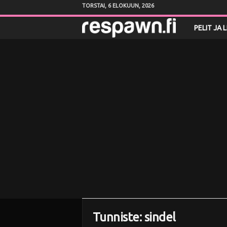
TORSTAI, 6 ELOKUUN, 2026
R
PELIT JA 
e
s
p
a
w
n
.
f
Tunniste: sindel