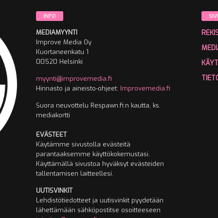
INFO
SIV
MEDIAMYYNTI
REKI
Improve Media Oy
MEDI
Kuortaneenkatu 1
00520 Helsinki
KÄY
TIET
myynti@improvemedia.fi
Hinnasto ja aineisto-ohjeet:
Improvemedia.fi
Suora neuvottelu Respawn.fi:n kautta, ks.
mediakortti
EVÄSTEET
Käytämme sivustolla evästeitä
parantaaksemme käyttökokemustasi.
Käyttämällä sivustoa hyväksyt evästeiden
tallentamisen laitteellesi.
UUTISVINKIT
Lehdistötiedotteet ja uutisvinkit pyydetään
lähettämään sähköpostitse osoitteeseen