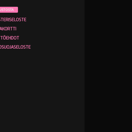
USTOSTA
STERISELOSTE
AKORTTI
TTÖEHDOT
OSUOJASELOSTE