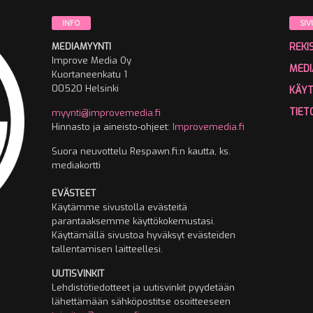
INFO
SIV
MEDIAMYYNTI
REKI
Improve Media Oy
MEDI
Kuortaneenkatu 1
00520 Helsinki
KÄY
TIET
myynti@improvemedia.fi
Hinnasto ja aineisto-ohjeet:
Improvemedia.fi
Suora neuvottelu Respawn.fi:n kautta, ks.
mediakortti
EVÄSTEET
Käytämme sivustolla evästeitä
parantaaksemme käyttökokemustasi.
Käyttämällä sivustoa hyväksyt evästeiden
tallentamisen laitteellesi.
UUTISVINKIT
Lehdistötiedotteet ja uutisvinkit pyydetään
lähettämään sähköpostitse osoitteeseen