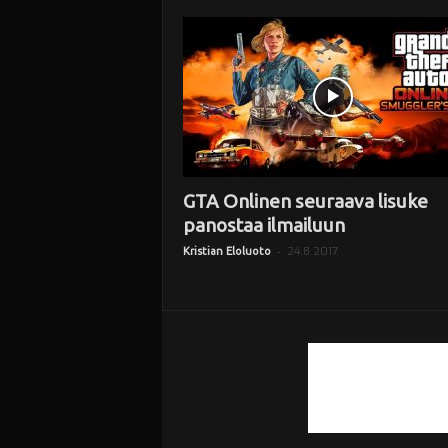
i
GTA Onlinen seuraava lisuke
panostaa ilmailuun
-
24.8.2017
Kristian Eloluoto