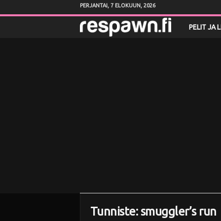
PERJANTAI, 7 ELOKUUN, 2026
R
PELIT JA 
e
s
p
a
w
n
.
f
Tunniste: smuggler’s run