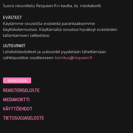
Suora neuvottelu Respawn.fi:n kautta, ks. mediakortti
EVÄSTEET
Käytämme sivustolla evästeitä parantaaksemme
käyttökokemustasi. Käyttämällä sivustoa hyväksyt evästeiden
tallentamisen laitteellesi.
UUTISVINKIT
Lehdistötiedotteet ja uutisvinkit pyydetään lähettämään
sähköpostitse osoitteeseen
toimitus@respawn.fi
SIVUSTOSTA
REKISTERISELOSTE
MEDIAKORTTI
KÄYTTÖEHDOT
TIETOSUOJASELOSTE