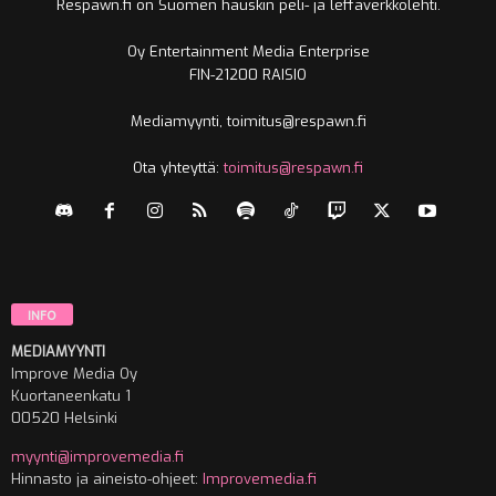
Respawn.fi on Suomen hauskin peli- ja leffaverkkolehti.
Oy Entertainment Media Enterprise
FIN-21200 RAISIO
Mediamyynti, toimitus@respawn.fi
Ota yhteyttä:
toimitus@respawn.fi
INFO
MEDIAMYYNTI
Improve Media Oy
Kuortaneenkatu 1
00520 Helsinki
myynti@improvemedia.fi
Hinnasto ja aineisto-ohjeet:
Improvemedia.fi