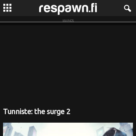
MAINOS
R
e
s
p
a
w
n
Tunniste: the surge 2
.
f