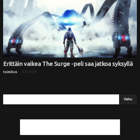
i
Erittäin vaikea The Surge -peli saa jatkoa syksyllä
-
5.6.2019
toimitus