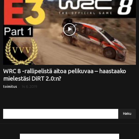
i
WRC 8 -rallipelistä aitoa pelikuvaa – haastaako
mielestäsi DiRT 2.0:n?
-
14.6.2019
toimitus