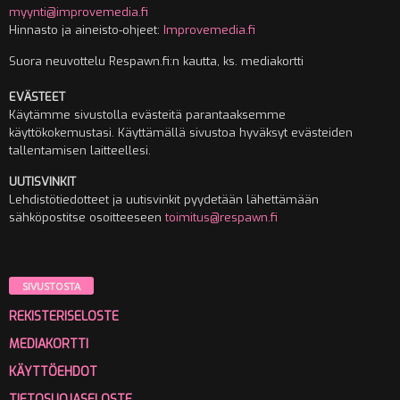
myynti@improvemedia.fi
Hinnasto ja aineisto-ohjeet:
Improvemedia.fi
Suora neuvottelu Respawn.fi:n kautta, ks. mediakortti
EVÄSTEET
Käytämme sivustolla evästeitä parantaaksemme
käyttökokemustasi. Käyttämällä sivustoa hyväksyt evästeiden
tallentamisen laitteellesi.
UUTISVINKIT
Lehdistötiedotteet ja uutisvinkit pyydetään lähettämään
sähköpostitse osoitteeseen
toimitus@respawn.fi
SIVUSTOSTA
REKISTERISELOSTE
MEDIAKORTTI
KÄYTTÖEHDOT
TIETOSUOJASELOSTE