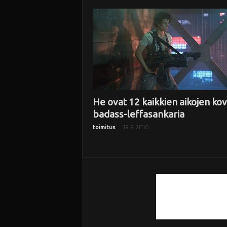
i
He ovat 12 kaikkien aikojen kov
badass-leffasankaria
-
19.9.2016
toimitus