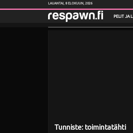
LAUANTAI, 8 ELOKUUN, 2026
R
PELIT JA 
e
s
p
a
w
n
.
f
Tunniste: toimintatähti