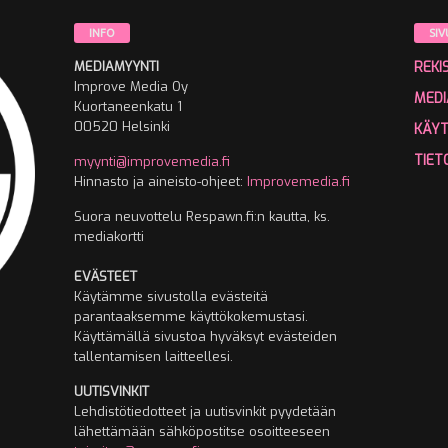
INFO
SIV
MEDIAMYYNTI
REKI
Improve Media Oy
MEDI
Kuortaneenkatu 1
00520 Helsinki
KÄY
TIET
myynti@improvemedia.fi
Hinnasto ja aineisto-ohjeet:
Improvemedia.fi
Suora neuvottelu Respawn.fi:n kautta, ks.
mediakortti
EVÄSTEET
Käytämme sivustolla evästeitä
parantaaksemme käyttökokemustasi.
Käyttämällä sivustoa hyväksyt evästeiden
tallentamisen laitteellesi.
UUTISVINKIT
Lehdistötiedotteet ja uutisvinkit pyydetään
lähettämään sähköpostitse osoitteeseen