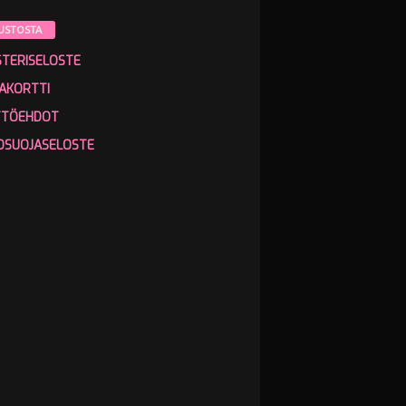
USTOSTA
STERISELOSTE
AKORTTI
TTÖEHDOT
OSUOJASELOSTE