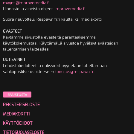
myynti@improvemedia.fi
Hinnasto ja aineisto-ohjeet:
Improvemedia.fi
Suora neuvottelu Respawn.fi:n kautta, ks. mediakortti
EVÄSTEET
Käytämme sivustolla evästeitä parantaaksemme
käyttökokemustasi. Käyttämällä sivustoa hyväksyt evästeiden
tallentamisen laitteellesi.
UUTISVINKIT
Lehdistötiedotteet ja uutisvinkit pyydetään lähettämään
sähköpostitse osoitteeseen
toimitus@respawn.fi
SIVUSTOSTA
REKISTERISELOSTE
MEDIAKORTTI
KÄYTTÖEHDOT
TIETOSUOJASELOSTE