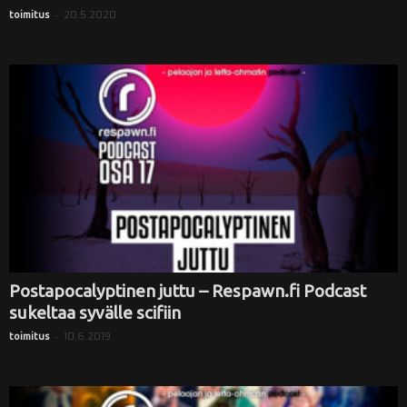
-
20.5.2020
toimitus
Postapocalyptinen juttu – Respawn.fi Podcast
sukeltaa syvälle scifiin
-
10.6.2019
toimitus