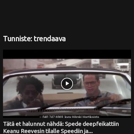
i
Tunniste: trendaava
Tätä et halunnut nähdä: Spede deepfeikattiin
Keanu Reevesin tilalle Speediin ja...