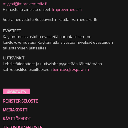
myynti@improvemedia.fi
Hinnasto ja aineisto-ohjeet:
Improvemedia.fi
Suora neuvottelu Respawn.fi:n kautta, ks. mediakortti
EVÄSTEET
Käytämme sivustolla evästeitä parantaaksemme
käyttökokemustasi. Käyttämällä sivustoa hyväksyt evästeiden
tallentamisen laitteellesi.
UUTISVINKIT
Lehdistötiedotteet ja uutisvinkit pyydetään lähettämään
sähköpostitse osoitteeseen
toimitus@respawn.fi
SIVUSTOSTA
REKISTERISELOSTE
MEDIAKORTTI
KÄYTTÖEHDOT
TIETOSUOJASELOSTE