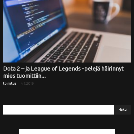
i
Dota 2 – ja League of Legends -pelejä häirinnyt
mies tuomittiin...
-
4.7.2019
toimitus